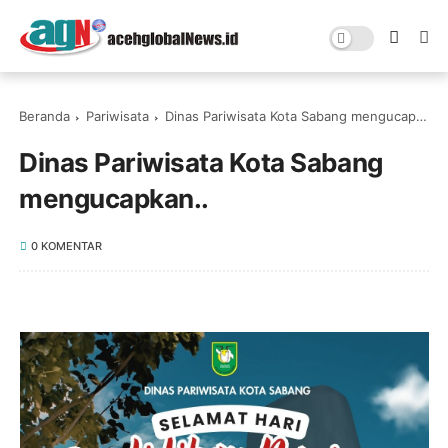
Beranda
Pariwisata
Dinas Pariwisata Kota Sabang mengucapkan..
Dinas Pariwisata Kota Sabang
mengucapkan..
0 KOMENTAR