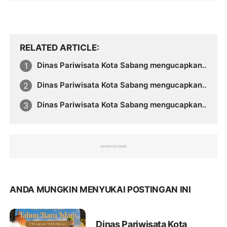
RELATED ARTICLE
Dinas Pariwisata Kota Sabang mengucapkan..
Dinas Pariwisata Kota Sabang mengucapkan..
Dinas Pariwisata Kota Sabang mengucapkan..
ANDA MUNGKIN MENYUKAI POSTINGAN INI
Dinas Pariwisata Kota